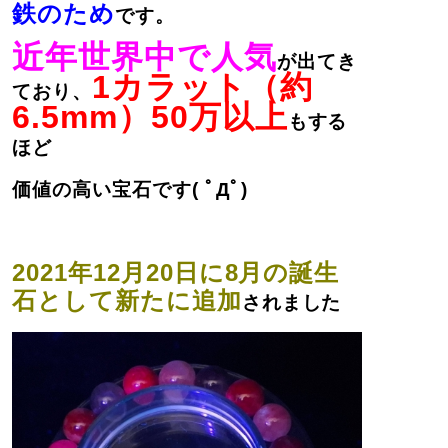
鉄のため
です。
近年世界中で人気
が出てき
1カラット（約
ており、
6.5mm）50万以上
もする
ほど
価値の高い宝石です( ﾟДﾟ)
2021年12月20日に8月の誕生
石として新たに追加
されました