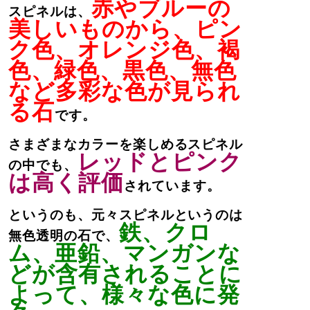
赤やブルーの
スピネルは、
美しいものから、ピン
ク色、オレンジ色、褐
色、緑色、黒色、無色
など多彩な色が見られ
る石
です。
さまざまなカラーを楽しめるスピネル
レッドとピンク
の中でも、
は高く評価
されています。
というのも、元々スピネルというのは
鉄、クロ
無色透明の石で、
ム、亜鉛、マンガンな
どが含有されることに
よって、様々な色に発