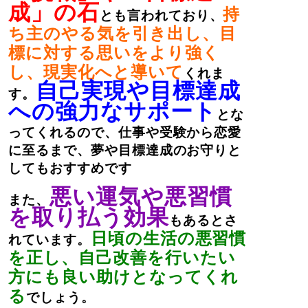
成」の石
持
とも言われており、
ち主のやる気を引き出し、目
標に対する思いをより強く
し、現実化へと導いて
くれま
自己実現や目標達成
す。
への強力なサポート
とな
ってくれるので、仕事や受験から恋愛
に至るまで、夢や目標達成のお守りと
してもおすすめです
悪い運気や悪習慣
また、
を取り払う効果
もあるとさ
日頃の生活の悪習慣
れています。
を正し、自己改善を行いたい
方にも良い助けとなってくれ
る
でしょう。