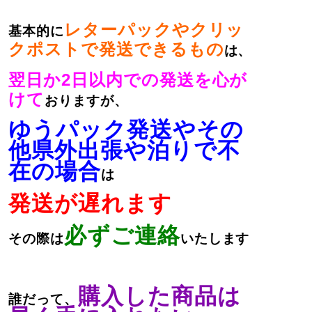
レターパックやクリッ
基本的に
クポストで発送できるもの
は、
翌日か2日以内での発送を心が
けて
おりますが、
ゆうパック発送やその
他県外出張や泊りで不
在の場合
は
発送が遅れます
必ずご連絡
その際は
いたします
購入した商品は
誰だって、