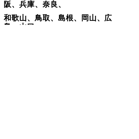
阪、兵庫、奈良、
和歌山、鳥取、島根、岡山、広
島、山口、
香川、愛媛、高知、福岡、佐
賀、長崎、熊本、大分、宮崎、
鹿児島
海外通販実績
カナダ、アメリカ、フラン
ス、ドイツ、中国
物価高の影響
海外は、基本的には
でかなりコストかかるのでお
断りしてます
が、