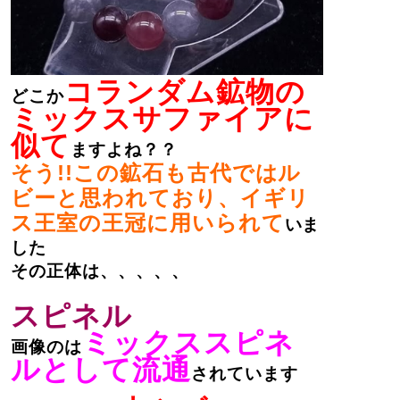
コランダム鉱物の
どこか
ミックスサファイアに
似て
ますよね？？
そう!!この鉱石も古代ではル
ビーと思われており、イギリ
ス王室の王冠に用いられて
いま
した
その正体は、、、、、
スピネル
ミックススピネ
画像のは
ルとして流通
されています