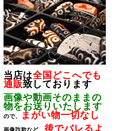
当店は
全国どこへでも
通販
致しております
画像や動画そのままの
物をお送りいたします
まがい物一切なし
ので、
後でバレるよ
画像詐欺など、