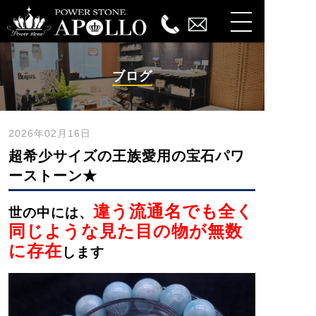
ブログ
2026年02月16日
超希少サイズの王族愛用の宝石パワ
ーストーン★
違う流通名でも全く
世の中には、
同じような見た目の物が無数
に存在
します