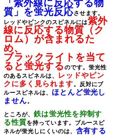
「紫外線に反応する物
質」を蛍光反応
させます。
紫外
レッドやピンクのスピネルには
線に反応する物質（ク
ロム）が含まれるた
め、
ブラックライトを当て
ると蛍光する
のです。蛍光性
レッドやピン
のあるスピネルは、
クに多く見られます
。反対にブ
ほとんど蛍光し
ルースピネルは、
ません
。
鉄は蛍光性を抑制す
ところが、
る性質
を持っています。ブルースピ
含有する
ネルが蛍光しにくいのは、