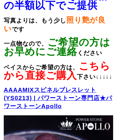
の半額以下でご提供
照り艶が良
写真よりは、もう少し
い
です
ご希望の方は
一点物なので、
お早めにご連絡
ください
こちら
ベイスからご希望の方は、
から直接ご購入
下さい↓↓↓↓↓
AAAAMIXスピネルブレスレット
(YS0213) | パワーストーン専門店★パ
ワーストーンApollo