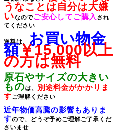
うなことは自分は大嫌
い
ご安心してご購入
なので
され
てください
お買い物金
送料は、
額
￥15,000以上
の方は無料
原石やサイズの大きい
もの
別途料金がかかりま
は、
す
ご理解ください
近年物価高騰の影響もありま
す
ので、どうぞ予めご理解ご了承くだ
さいませ