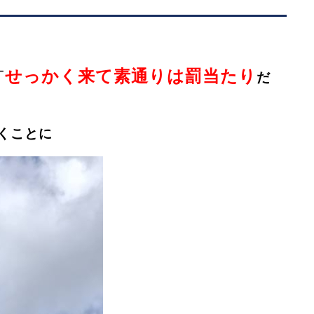
せっかく来て素通りは罰当たり
「
だ
くことに