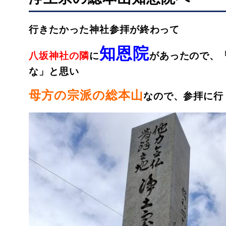
行きたかった神社参拝が終わって
知恩院
八坂神社の隣
に
があったので、
な」と思い
母方の宗派の総本山
なので、参拝に行