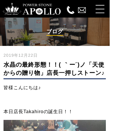
ブログ
2019年12月22日
水晶の最終形態！！( ｀ー´)ノ「天使
からの贈り物」店長一押しストーン♪
皆様こんにちは♪
本日店長Takahiroの誕生日！！