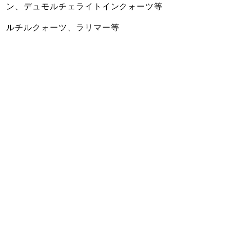
ン、デュモルチェライトインクォーツ等
ルチルクォーツ、ラリマー等
表示価格の半額で買えちゃいます(#^.^#)
是非この機会にお買い求めください♪
お近くの方はお気軽にご来店くださいま
せ！！！！
店長 Takahiro