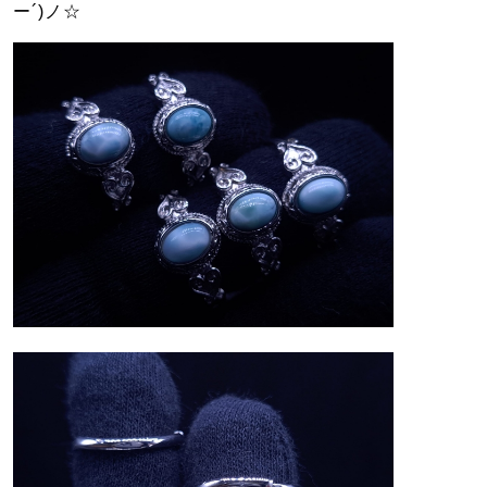
ー´)ノ☆