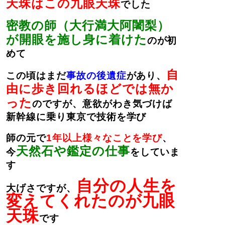
天珠はこの九眼天珠
でした
密教の師（大行満大阿闍梨）
が開眼を施し身に着けた
のが初
めて
自
この頃はまだ
事故の後遺症
があり、
由に歩き回れるほどでは無か
った
のですが、意欲がわき気づけば
新幹線に乗り東京で技術を学び
師の元で
1年以上様々なことを学び
、
天然石や鑑定の仕事
今
をしていま
す
自分の人生を
大げさですが、
変えてくれたのが九眼
天珠
です