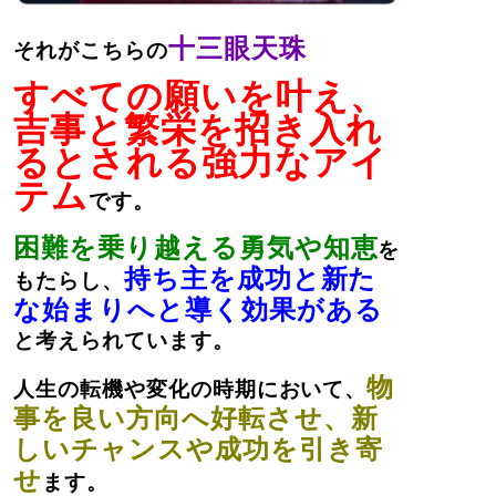
十三眼天珠
それがこちらの
すべての願いを叶え、
吉事と繁栄を招き入れ
るとされる強力なアイ
テム
です。
困難を乗り越える勇気や知恵
を
持ち主を成功と新た
もたらし、
な始まりへと導く効果がある
と考えられています。
物
人生の転機や変化の時期において、
事を良い方向へ好転させ、新
しいチャンスや成功を引き寄
せ
ます。