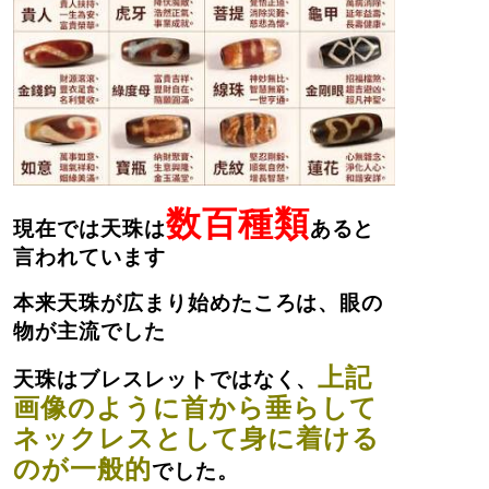
数百種類
現在では天珠は
あると
言われています
本来天珠が広まり始めたころは、眼の
物が主流でした
上記
天珠はブレスレットではなく、
画像のように首から垂らして
ネックレスとして身に着ける
のが一般的
でした。