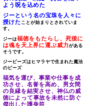
よう呪を込めた
ジーという名の宝珠を人々に
授けた
ことが始まりとされていま
す。
福徳をもたらし、死後に
ジーは
は魂を天上界に運ぶ威力
がある
そうです。
ジービーズはヒマラヤで生まれた魔法
のビーズ
福気を運び、事業や仕事を成
功させ、名誉を高め、男女間
の良縁を結実させ、神仏の威
徳によって事故を未然に防ぐ
傑出した護身符