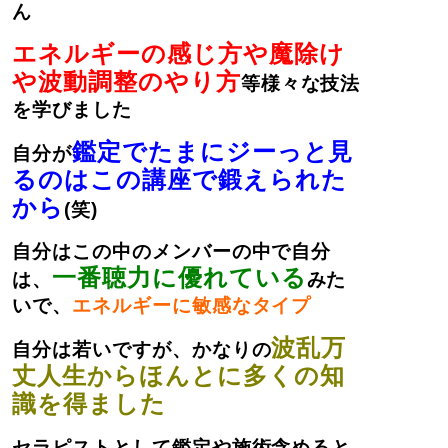
ん
エネルギーの感じ方や魔除け
や波動調整のやり方
等様々な技法
を学びました
鑑定でたまにジーっと見
自分が
るのはこの講座で鍛えられた
から
(笑)
自分はこの中のメンバーの中で自分
一番聴力に優れている
は、
みた
いで、
エネルギーに敏感なタイプ
波乱万
自分は若いですが、かなりの
丈人生からほんとに多くの知
識を得ました
セラピストとして鑑定や施術含めると