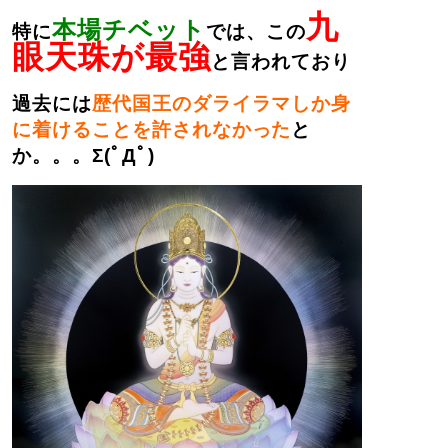
九
本場チベット
特に
では、この
眼天珠が最強
と言われており
過去には
歴代国王のダライラマしか身
に着けることを許されなかった
と
か。。。Σ(ﾟДﾟ)