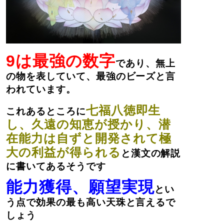
9は最強の数字
であり、無上
の物を表していて、最強のビーズと言
われています。
七福八徳即生
これあるところに
し、久遠の知恵が授かり、潜
在能力は自ずと開発されて極
大の利益が得られる
と漢文の解説
に書いてあるそうです
能力獲得、願望実現
とい
う点で効果の最も高い天珠と言えるで
しょう