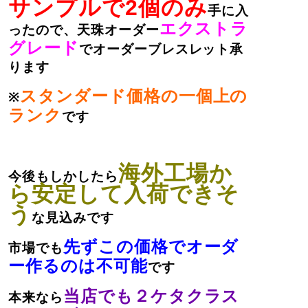
サンプルで2個のみ
手に入
エクストラ
ったので、天珠オーダー
グレード
でオーダーブレスレット承
ります
スタンダード価格の一個上の
※
ランク
です
海外工場か
今後もしかしたら
ら安定して入荷できそ
う
な見込みです
先ずこの価格でオーダ
市場でも
ー作るのは不可能
です
当店でも２ケタクラス
本来なら