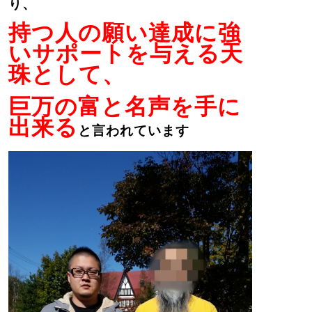
り、
持つ人の願い達成に強
いサポートを与える天
珠として、
巨万の富と名声を手に
出来る
と言われています