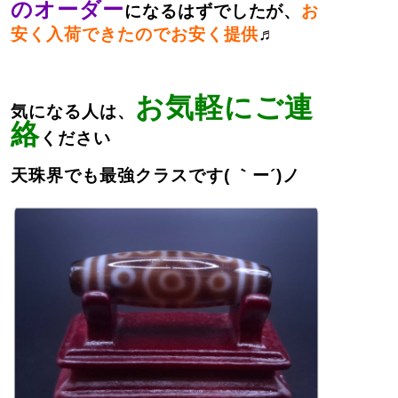
のオーダー
になるはずでしたが、
お
安く入荷できたのでお安く提供
♬
お気軽にご連
気になる人は、
絡
ください
天珠界でも最強クラスです( ｀ー´)ノ