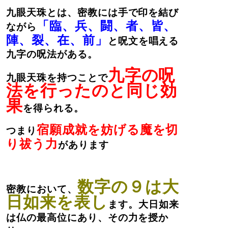
九眼天珠とは、密教には手で印を結び
「臨、兵、闘、者、皆、
ながら
陣、裂、在、前」
と呪文を唱える
九字の呪法がある。
九字の呪
九眼天珠を持つことで
法を行ったのと同じ効
果
を得られる。
宿願成就を妨げる魔を切
つまり
り祓う力
があります
数字の９は大
密教において、
日如来を表し
ます。大日如来
は仏の最高位にあり、その力を授か