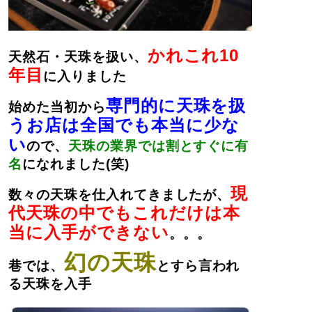
かれこれ10
天然石・天珠を扱い、
年目
に入りました
専門的に天珠を扱
始めた当初から
うお店は全国でも本当に少な
い
ので、
天珠の業界では割とすぐに有
名
になれました(笑)
現
数々の天珠を仕入れてきましたが、
代天珠の中でもこれだけは本
当に入手ができない
。。。
幻の天珠
巷では、
とすら言われ
る天珠を入手