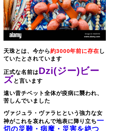
天珠とは、今から
約3000年前に存在
し
ていたとされています
Dzi(ジー)ビー
正式な名前は
ズ
と言います
遠い昔チベット全体が疫病に襲われ、
苦しんでいました
ヴァジュラ・ヴァラヒという強力な女
一
神がこれを哀れんで地表に降り立ち
切の災難・病魔・災害を絶つ