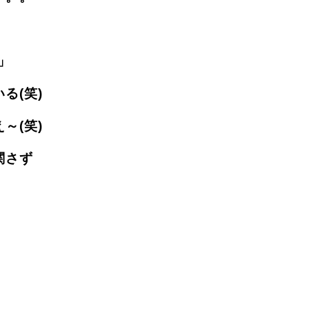
」
る(笑)
～(笑)
関さず