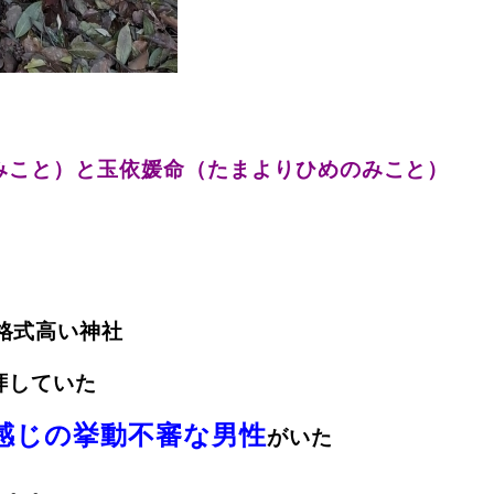
みこと）と玉依媛命（たまよりひめのみこと）
格式高い神社
拝していた
感じの挙動不審な男性
がいた
。。。