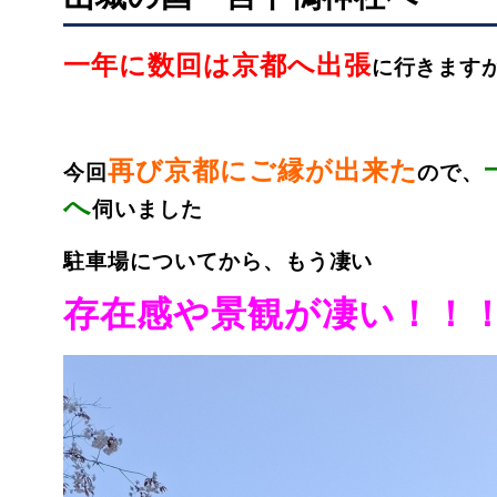
一年に数回は京都へ出張
に行きます
再び京都にご縁が出来た
今回
ので、
へ
伺いました
駐車場についてから、もう凄い
存在感や景観が凄い！！