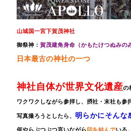
山城国一宮下賀茂神社
御祭神：
賀茂建角身命（かもたけつぬみの
日本最古の神社の一つ
神社自体が世界文化遺産
の
ワクワクしながら参拝し、摂社・末社も参
明らかにそんな
写真撮ろうとしたら、
何やらぶつぶつ言いながら
印を結んで
いる