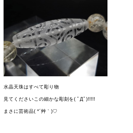
水晶天珠はすべて彫り物
見てくださいこの細かな彫刻を( ﾟДﾟ)!!!!!
まさに芸術品( *´艸｀)♡