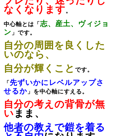
ブレたり、迷ったりし
なくなります
。
志、産土、ヴィジョ
中心軸とは「
ン
」です。
自分の周囲を良くした
いのなら、
自分が輝くこと
です。
先ずいかにレベルアップさ
「
せるか
」を中心軸にすえる。
自分の考えの背骨が無
い
まま、
他者の教えで鎧を着る