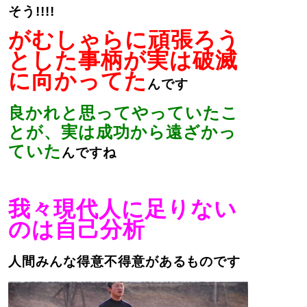
そう!!!!
がむしゃらに頑張ろう
とした事柄が実は破滅
に向かってた
んです
良かれと思ってやっていたこ
とが、実は成功から遠ざかっ
ていた
んですね
我々現代人に足りない
のは自己分析
人間みんな得意不得意があるものです