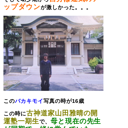
ップダウン
が激しかった。。。
この
バカキモイ
写真の時が16歳
古神道家山田雅晴の開
この時に
運塾一期生
母と現在の先生
で、