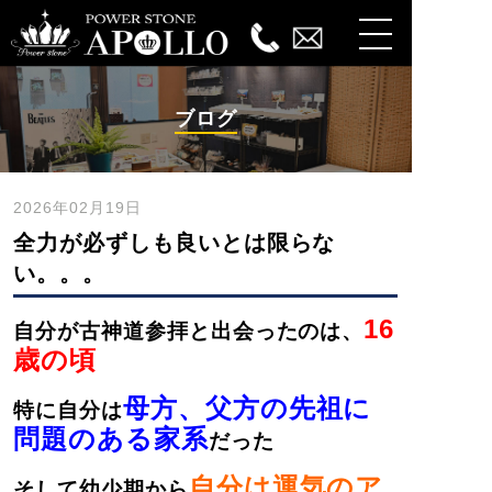
ブログ
2026年02月19日
全力が必ずしも良いとは限らな
い。。。
16
自分が古神道参拝と出会ったのは、
歳の頃
母方、父方の先祖に
特に自分は
問題のある家系
だった
自分は運気のア
そして幼少期から