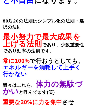
と不自由
になります。
80
対20の法則はシンプル化の法則・選
択の法則
最小努力で最大成果を
上げる法則
であり、少数重要性
であり効率の法則です。
常に100%
で行おうとしても、
エネルギーを消耗して上手く
行かない
体力の無駄づ
我々はこれを、
かい
と呼んでます(笑)
重要な20%に力を集中
させ