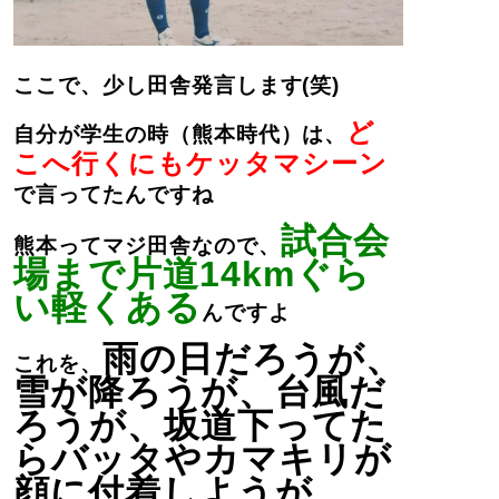
ここで、少し田舎発言します(笑)
ど
自分が学生の時（熊本時代）は、
こへ行くにもケッタマシーン
で言ってたんですね
試合会
熊本ってマジ田舎なので、
場まで片道14kmぐら
い軽くある
んですよ
雨の日だろうが、
これを、
雪が降ろうが、台風だ
ろうが、坂道下ってた
らバッタやカマキリが
顔に付着しようが