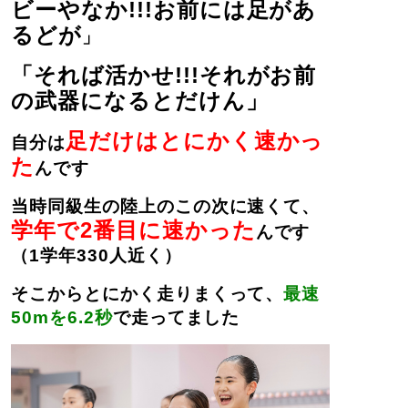
ビーやなか!!!お前には足があ
るどが
」
「それば活かせ!!!それがお前
の武器になるとだけん」
足だけはとにかく速かっ
自分は
た
んです
当時同級生の陸上のこの次に速くて、
学年で2番目に速かった
んです
（1学年330人近く）
そこからとにかく走りまくって、
最速
50mを6.2秒
で走ってました