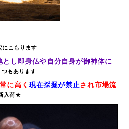
穴にこもります
地とし即身仏や自分自身が御神体に
くつもあります
非常に高く
現在採掘が禁止
され市場流
新入荷★