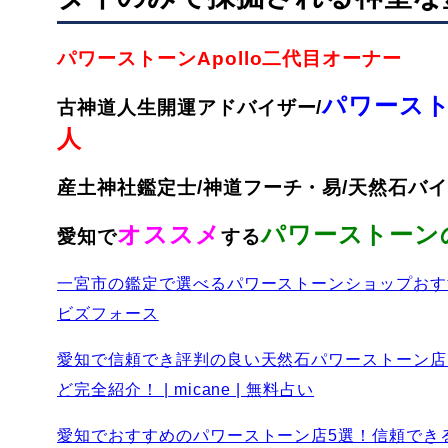
パワーストーンApollo二代目オーナー
パワースト
古神道人生開運アドバイザー/
人
産土神社鑑定士/神道フーチ・易/天然石バイ
オススメ
パワーストーン
愛知で
する
一宮市の鑑定で選べるパワーストーンショップおす
ビズフォース
愛知で信頼でき評判の良い天然石パワーストーン店！
ど完全紹介！ | micane | 無料占い
愛知でおすすめのパワーストーン店5選！信頼でき