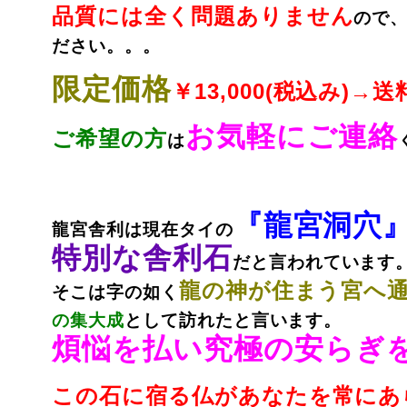
品質には全く問題ありません
ので
ださい。。。
限定価格
￥13,000(税込み)→
お気軽にご連絡
ご希望の方
は
『龍宮洞穴
龍宮舎利は現在タイの
特別な舎利石
だと言われています
龍の神が住まう宮へ
そこは字の如く
の集大成
として訪れたと言います。
煩悩を払い究極の安らぎ
この石に宿る仏があなたを常にあ