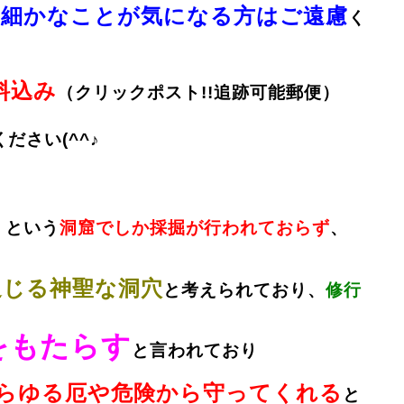
細かなことが気になる方はご遠慮
、
く
送料込み
（クリックポスト!!追跡可能郵便）
ください(^^♪
』
という
洞窟でしか採掘が行われておらず
、
。
通じる神聖な洞穴
と考えられており、
修行
をもたらす
と言われており
らゆる厄や危険から守ってくれる
と