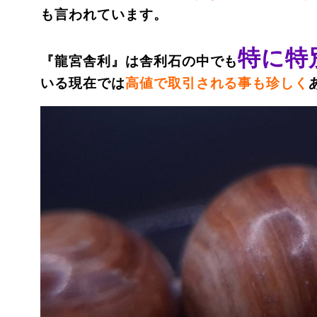
も言われています。
特に特
『龍宮舎利』は舎利石の中でも
いる現在では
高値で取引される事も珍しく