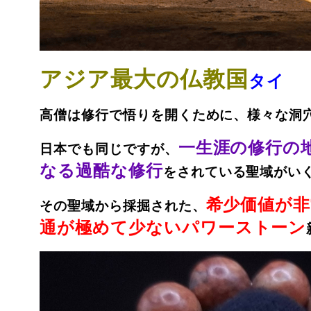
アジア最大の仏教国
タイ
高僧は修行で悟りを開くために、様々な洞
一生涯の修行の
日本でも同じですが、
なる過酷な修行
をされている聖域がい
希少価値が
その聖域から採掘された、
通が極めて少ないパワーストーン