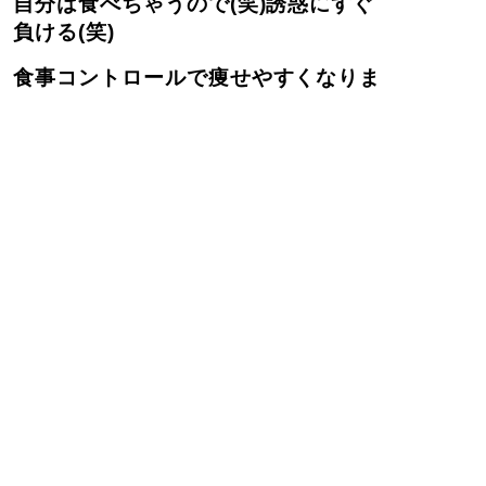
自分は食べちゃうので(笑)誘惑にすぐ
負ける(笑)
食事コントロールで痩せやすくなりま
すよ★
結構サプリ飲んでるでしょ？？
自分に合うものだけですが、日々摂取
しないと毎日ヘロヘロ。。。